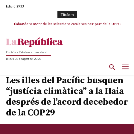
Edició 2933
TItulars
TV3 perd el lideratge després de 23 mesos: Una deriva sense continguts i
L’abandonament de les seleccions catalanes per part de la UFEC
en clau espanyola deixa el canal a mans de TVE
espanyolitza l’esport del país
Els Països Catalans al teu abast
Dijous, 06 de agost del 2026
Les illes del Pacífic busquen
“justícia climàtica” a la Haia
després de l’acord decebedor
de la COP29