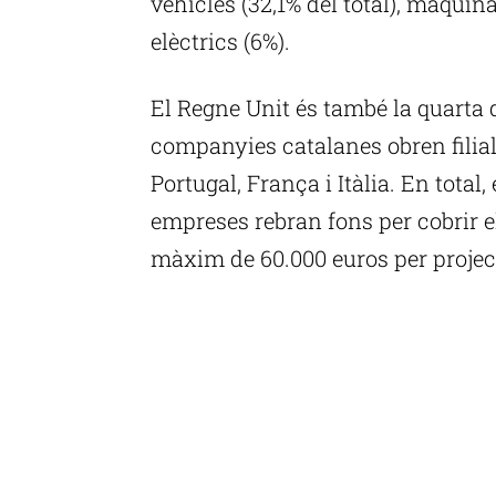
vehicles (32,1% del total), maquinàr
elèctrics (6%).
El Regne Unit és també la quarta 
companyies catalanes obren filials
Portugal, França i Itàlia. En total,
empreses rebran fons per cobrir e
màxim de 60.000 euros per projec