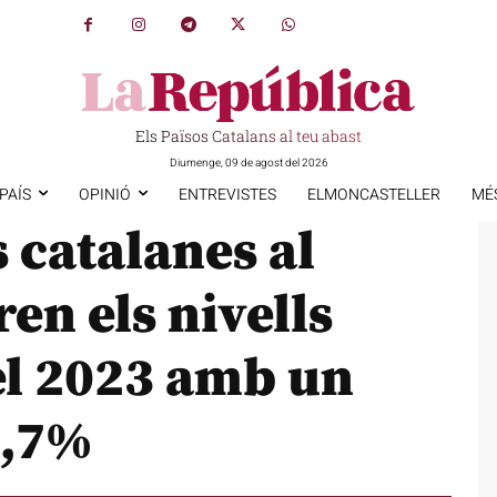
Els Països Catalans al teu abast
Diumenge, 09 de agost del 2026
PAÍS
OPINIÓ
ENTREVISTES
ELMONCASTELLER
MÉ
 catalanes al
en els nivells
 el 2023 amb un
6,7%