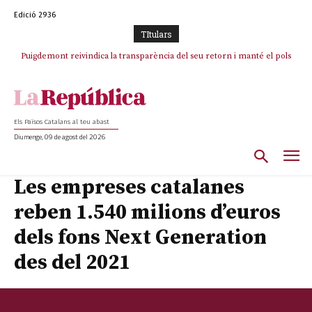
Edició 2936
TItulars
Puigdemont reivindica la transparència del seu retorn i manté el pols
Portugal acusa Espanya de provocar un “efecte crida” massiu per la seva
ferm per la plena llibertat dels encausats
“manca de regulació” migratòria
Els Països Catalans al teu abast
Diumenge, 09 de agost del 2026
Les empreses catalanes
reben 1.540 milions d’euros
dels fons Next Generation
des del 2021