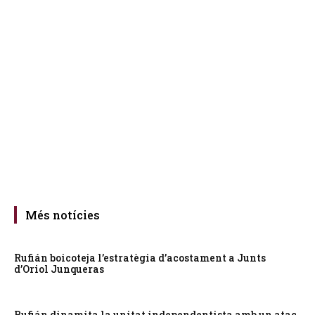
Més notícies
Rufián boicoteja l’estratègia d’acostament a Junts
d’Oriol Junqueras
Rufián dinamita la unitat independentista amb un atac