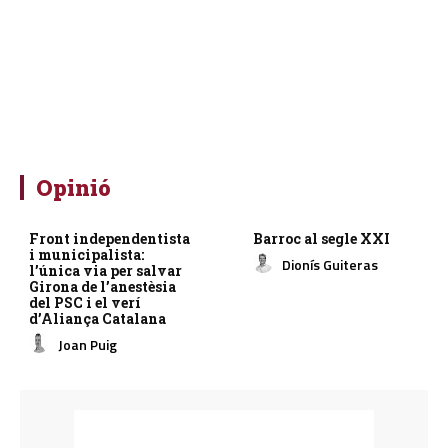
Opinió
Front independentista
Barroc al segle XXI
i municipalista:
Dionís Guiteras
l’única via per salvar
Girona de l’anestèsia
del PSC i el verí
d’Aliança Catalana
Joan Puig