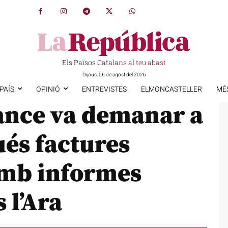
Els Països Catalans al teu abast
Dijous, 06 de agost del 2026
PAÍS
OPINIÓ
ENTREVISTES
ELMONCASTELLER
MÉ
ance va demanar a
ués factures
amb informes
 l’Ara