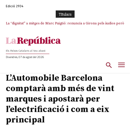
Edició 2934
TItulars
La “dignitat” a mitges de Marc Puigtió: renuncia a Girona pels àudios però
s’aferra als càrrecs remunerats de Sant Julià i el Consell Comarcal
Els Països Catalans al teu abast
Divendres, 07 de agost del 2026
L’Automobile Barcelona
comptarà amb més de vint
marques i apostarà per
l’electrificació i com a eix
principal