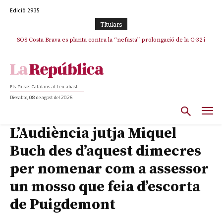
Edició 2935
TItulars
SOS Costa Brava es planta contra la “nefasta” prolongació de la C-32 i
La memòria viva de Josep Sunyol uneix l’esport i la cultura en un emotiu
homenatge a Guadarrama pel seu 90è aniversari
n’exigeix la retirada immediata
Els Països Catalans al teu abast
Dissabte, 08 de agost del 2026
L’Audiència jutja Miquel
Buch des d’aquest dimecres
per nomenar com a assessor
un mosso que feia d’escorta
de Puigdemont