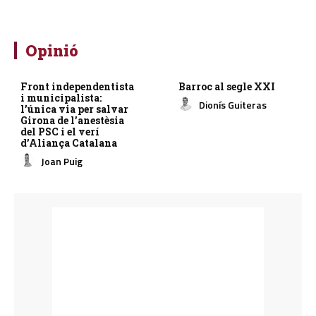
Opinió
Front independentista
Barroc al segle XXI
i municipalista:
Dionís Guiteras
l’única via per salvar
Girona de l’anestèsia
del PSC i el verí
d’Aliança Catalana
Joan Puig