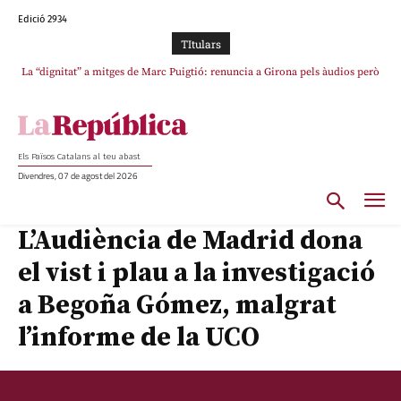
Edició 2934
TItulars
Junts exigeix que Catalunya quedi “fora” del repartiment dels menors
migrants de Ceuta
Els Països Catalans al teu abast
Divendres, 07 de agost del 2026
L’Audiència de Madrid dona
el vist i plau a la investigació
a Begoña Gómez, malgrat
l’informe de la UCO