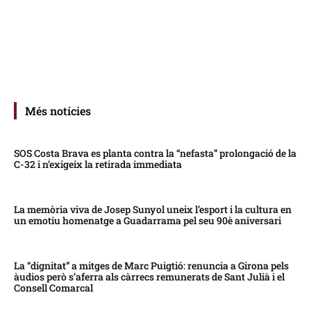
Més notícies
SOS Costa Brava es planta contra la “nefasta” prolongació de la
C-32 i n’exigeix la retirada immediata
La memòria viva de Josep Sunyol uneix l’esport i la cultura en
un emotiu homenatge a Guadarrama pel seu 90è aniversari
La “dignitat” a mitges de Marc Puigtió: renuncia a Girona pels
àudios però s’aferra als càrrecs remunerats de Sant Julià i el
Consell Comarcal