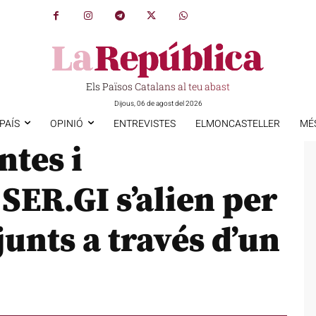
Els Països Catalans al teu abast
Dijous, 06 de agost del 2026
PAÍS
OPINIÓ
ENTREVISTES
ELMONCASTELLER
MÉ
ntes i
ER.GI s’alien per
junts a través d’un