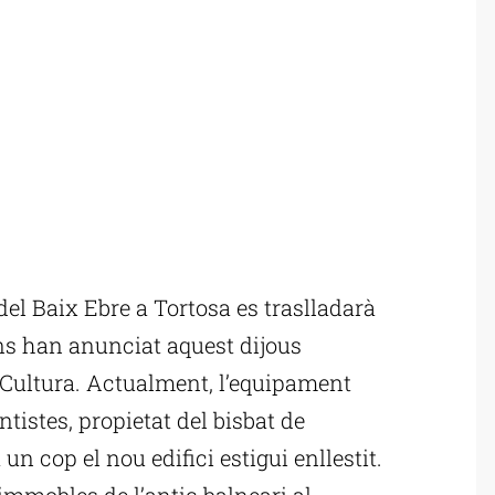
l Baix Ebre a Tortosa es traslladarà
ons han anunciat aquest dijous
 Cultura. Actualment, l’equipament
ntistes, propietat del bisbat de
n cop el nou edifici estigui enllestit.
 immobles de l’antic balneari al