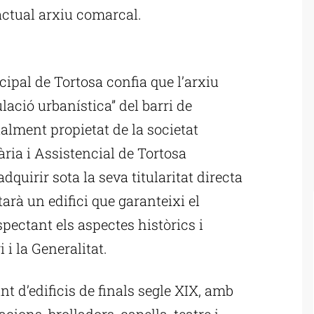
actual arxiu comarcal.
ublicitat
ipal de Tortosa confia que l’arxiu
lació urbanística” del barri de
alment propietat de la societat
ria i Assistencial de Tortosa
quirir sota la seva titularitat directa
arà un edifici que garanteixi el
pectant els aspectes històrics i
 i la Generalitat.
nt d’edificis de finals segle XIX, amb
cions, brolladors, capella, teatre i