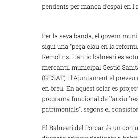
pendents per manca d’espai en l’
P
Per la seva banda, el govern munic
sigui una “peça clau en la reformu
Remolins. L’antic balneari és actu
mercantil municipal Gestió Sanità
(GESAT) i l’Ajuntament el preveu ad
en breu. En aquest solar es project
programa funcional de l’arxiu “res
patrimonials”, segons el consistori
El Balneari del Porcar és un conju
diversos edificis destinats a habita