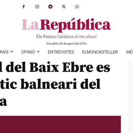
Els Països Catalans al teu abast
Dissabte, 08 de agost del 2026
PAÍS
OPINIÓ
ENTREVISTES
ELMONCASTELLER
MÉ
 del Baix Ebre es
ntic balneari del
sa