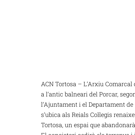
ACN Tortosa – L’Arxiu Comarcal de
a l’antic balneari del Porcar, seg
l’Ajuntament i el Departament de
s’ubica als Reials Col·legis renaixe
Tortosa, un espai que abandonarà u
El consistori cedirà els terrenys i