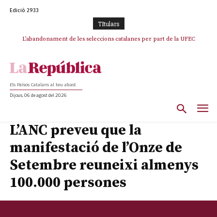
Edició 2933
TItulars
L’abandonament de les seleccions catalanes per part de la UFEC
espanyolitza l’esport del país
Els Països Catalans al teu abast
Dijous, 06 de agost del 2026
L’ANC preveu que la
manifestació de l’Onze de
Setembre reuneixi almenys
100.000 persones