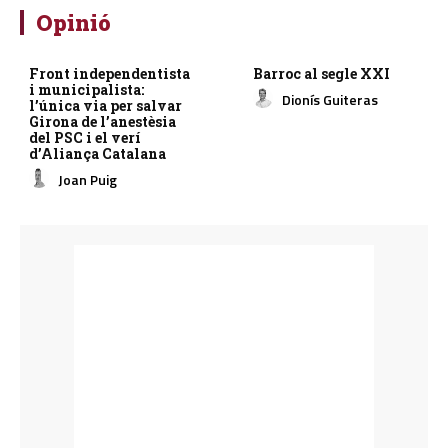
Opinió
Front independentista
Barroc al segle XXI
i municipalista:
Dionís Guiteras
l’única via per salvar
Girona de l’anestèsia
del PSC i el verí
d’Aliança Catalana
Joan Puig