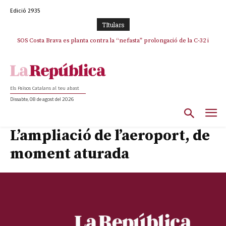
Edició 2935
TItulars
SOS Costa Brava es planta contra la “nefasta” prolongació de la C-32 i
n’exigeix la retirada immediata
Els Països Catalans al teu abast
Dissabte, 08 de agost del 2026
L’ampliació de l’aeroport, de
moment aturada