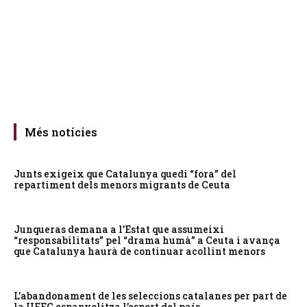
Més notícies
Junts exigeix que Catalunya quedi “fora” del
repartiment dels menors migrants de Ceuta
Junqueras demana a l’Estat que assumeixi
“responsabilitats” pel “drama humà” a Ceuta i avança
que Catalunya haurà de continuar acollint menors
L’abandonament de les seleccions catalanes per part de
la UFEC espanyolitza l’esport del país