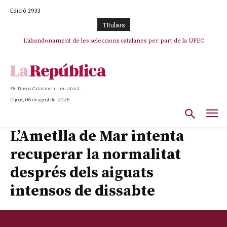
Edició 2933
TItulars
TV3 perd el lideratge després de 23 mesos: Una deriva sense continguts i
L’abandonament de les seleccions catalanes per part de la UFEC
en clau espanyola deixa el canal a mans de TVE
espanyolitza l’esport del país
Els Països Catalans al teu abast
Dijous, 06 de agost del 2026
L’Ametlla de Mar intenta
recuperar la normalitat
després dels aiguats
intensos de dissabte