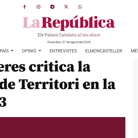
Els Països Catalans al teu abast
Divendres, 07 de agost del 2026
PAÍS
OPINIÓ
ENTREVISTES
ELMONCASTELLER
MÉ
eres critica la
de Territori en la
63