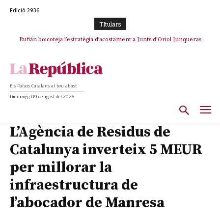
Edició 2936
TItulars
Rufián boicoteja l’estratègia d’acostament a Junts d’Oriol Junqueras
Rufián dinamita la unitat independentista amb un atac frontal al retorn
de Puigdemont
Els Països Catalans al teu abast
Diumenge, 09 de agost del 2026
L’Agència de Residus de
Catalunya inverteix 5 MEUR
per millorar la
infraestructura de
l’abocador de Manresa