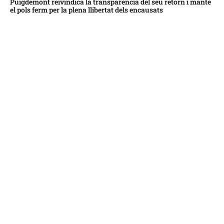
Puigdemont reivindica la transparència del seu retorn i manté
el pols ferm per la plena llibertat dels encausats