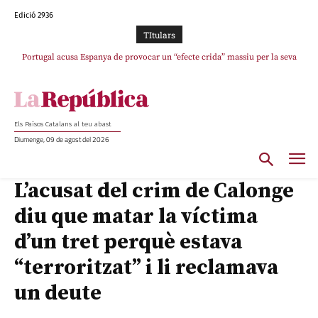
Edició 2936
TItulars
Portugal acusa Espanya de provocar un “efecte crida” massiu per la seva
“manca de regulació” migratòria
Els Països Catalans al teu abast
Diumenge, 09 de agost del 2026
L’acusat del crim de Calonge
diu que matar la víctima
d’un tret perquè estava
“terroritzat” i li reclamava
un deute