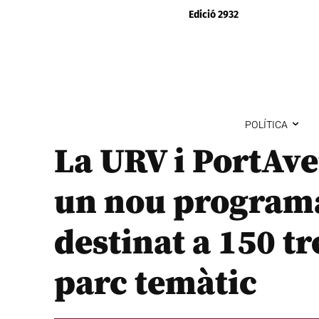
Edició 2932
POLÍTICA
La URV i PortAv
un nou program
destinat a 150 t
parc temàtic