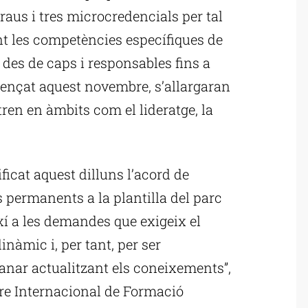
aus i tres microcredencials per tal
nt les competències específiques de
n des de caps i responsables fins a
mençat aquest novembre, s’allargaran
tren en àmbits com el lideratge, la
icat aquest dilluns l’acord de
s permanents a la plantilla del parc
xí a les demandes que exigeix el
dinàmic i, per tant, per ser
anar actualitzant els coneixements”,
ntre Internacional de Formació