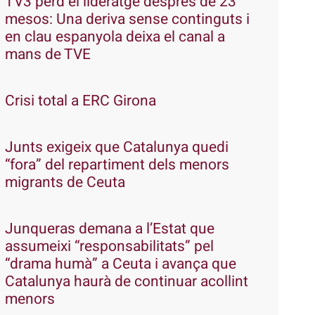
TV3 perd el lideratge després de 23
mesos: Una deriva sense continguts i
en clau espanyola deixa el canal a
mans de TVE
Crisi total a ERC Girona
Junts exigeix que Catalunya quedi
“fora” del repartiment dels menors
migrants de Ceuta
Junqueras demana a l’Estat que
assumeixi “responsabilitats” pel
“drama humà” a Ceuta i avança que
Catalunya haurà de continuar acollint
menors