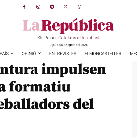
Els Països Catalans al teu abast
Dijous, 06 de agost del 2026
PAÍS
OPINIÓ
ENTREVISTES
ELMONCASTELLER
MÉ
entura impulsen
a formatiu
reballadors del