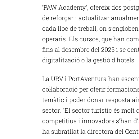
‘PAW Academy’, ofereix dos postgr
de reforçar i actualitzar anualme
cada lloc de treball, on s’englobe
operaris. Els cursos, que han co
fins al desembre del 2025 i se cen
digitalització o la gestió d’hotels.
La URV i PortAventura han escenif
col·laboració per oferir formacion
temàtic i poder donar resposta ai
sector. “El sector turístic és molt 
competitius i innovadors s’han d’
ha subratllat la directora del Ce