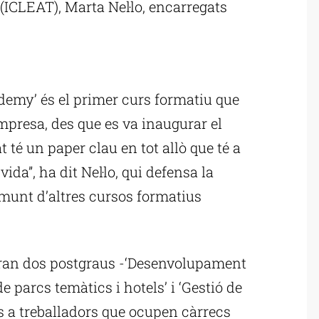
ICLEAT), Marta Nel·lo, encarregats
ublicitat
demy’ és el primer curs formatiu que
mpresa, des que es va inaugurar el
 té un paper clau en tot allò que té a
vida”, ha dit Nel·lo, qui defensa la
amunt d’altres cursos formatius
riran dos postgraus -‘Desenvolupament
de parcs temàtics i hotels’ i ‘Gestió de
ts a treballadors que ocupen càrrecs