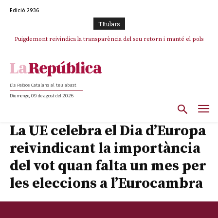
Edició 2936
TItulars
Puigdemont reivindica la transparència del seu retorn i manté el pols
ferm per la plena llibertat dels encausats
Els Països Catalans al teu abast
Diumenge, 09 de agost del 2026
La UE celebra el Dia d’Europa
reivindicant la importància
del vot quan falta un mes per
les eleccions a l’Eurocambra