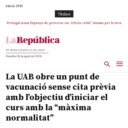
Edició 2935
TItulars
Portugal acusa Espanya de provocar un “efecte crida” massiu per la seva
“manca de regulació” migratòria
Els Països Catalans al teu abast
Dissabte, 08 de agost del 2026
La UAB obre un punt de
vacunació sense cita prèvia
amb l’objectiu d’iniciar el
curs amb la “màxima
normalitat”