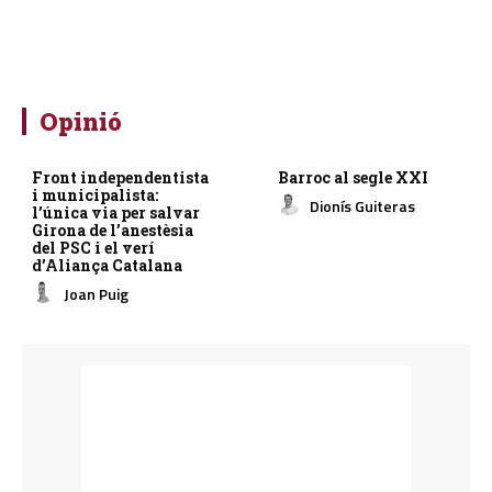
Opinió
Front independentista
Barroc al segle XXI
i municipalista:
Dionís Guiteras
l’única via per salvar
Girona de l’anestèsia
del PSC i el verí
d’Aliança Catalana
Joan Puig