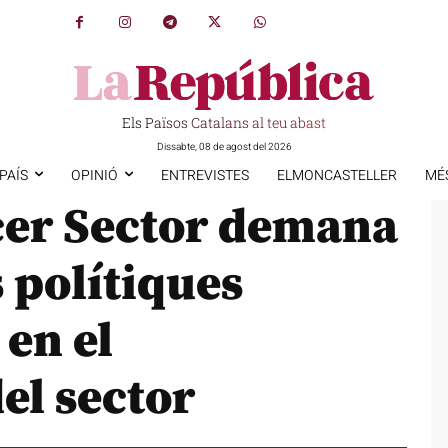
Els Països Catalans al teu abast
Dissabte, 08 de agost del 2026
PAÍS
OPINIÓ
ENTREVISTES
ELMONCASTELLER
MÉ
rcer Sector demana
s polítiques
 en el
el sector