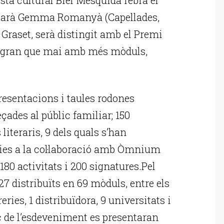
tjarà Gemma Romanyà (Capellades,
r Graset, serà distingit amb el Premi
més gran que mai amb més mòduls,
presentacions i taules rodones
eçades al públic familiar; 150
 literaris, 9 dels quals s’han
ies a la col·laboració amb Òmnium
180 activitats i 200 signatures.Pel
227 distribuïts en 69 mòduls, entre els
reries, 1 distribuïdora, 9 universitats i
c de l’esdeveniment es presentaran