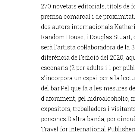
270 novetats editorials, títols de 
premsa comarcal i de proximitat. 
dos autors internacionals Kathar
Random House, i Douglas Stuart,
serà l’artista col·laboradora de l
diferència de l’edició del 2020, a
escenaris (2 per adults i 1 per pú
s’incorpora un espai per a la lect
del bar.Pel que fa a les mesures d
d’aforament, gel hidroalcohòlic, 
expositors, treballadors i visita
persones.D’altra banda, per cinqu
Travel for International Publisher