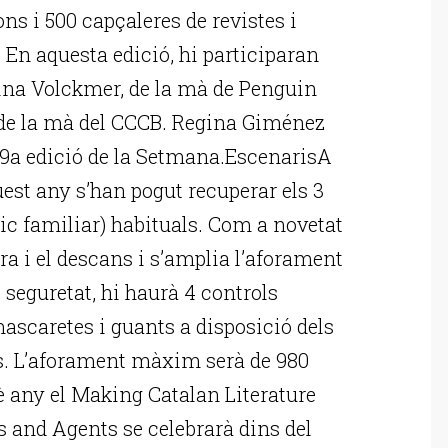
fons i 500 capçaleres de revistes i
En aquesta edició, hi participaran
ina Volckmer, de la mà de Penguin
 de la mà del CCCB. Regina Giménez
a 39a edició de la Setmana.EscenarisA
quest any s’han pogut recuperar els 3
blic familiar) habituals. Com a novetat
ura i el descans i s’amplia l’aforament
e seguretat, hi haurà 4 controls
mascaretes i guants a disposició dels
nts. L’aforament màxim serà de 980
è any el Making Catalan Literature
s and Agents se celebrarà dins del