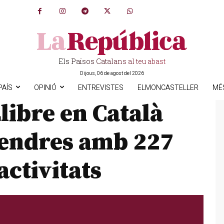
Els Països Catalans al teu abast
Dijous, 06 de agost del 2026
PAÍS
OPINIÓ
ENTREVISTES
ELMONCASTELLER
MÉ
libre en Català
vendres amb 227
activitats