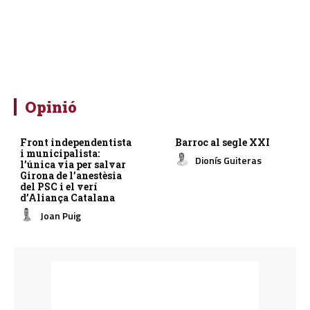
Opinió
Front independentista
Barroc al segle XXI
i municipalista:
Dionís Guiteras
l’única via per salvar
Girona de l’anestèsia
del PSC i el verí
d’Aliança Catalana
Joan Puig