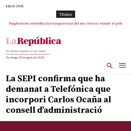
Edició 2936
TItulars
Puigdemont reivindica la transparència del seu retorn i manté el pols
Portugal acusa Espanya de provocar un “efecte crida” massiu per la seva
ferm per la plena llibertat dels encausats
“manca de regulació” migratòria
Els Països Catalans al teu abast
Diumenge, 09 de agost del 2026
La SEPI confirma que ha
demanat a Telefónica que
incorpori Carlos Ocaña al
consell d’administració