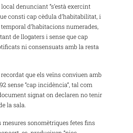
 local denunciant “s’està exercint
que consti cap cèdula d’habitabilitat, i
er temporal d’habitacions numerades,
ant de llogaters i sense que cap
otificats ni consensuats amb la resta
an recordat que els veïns conviuen amb
992 sense “cap incidència”, tal com
 document signat on declaren no tenir
de la sala.
es mesures sonomètriques fetes fins
 concert, es produeixen “pics