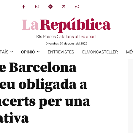
Els Països Catalans al teu abast
Divendres, 07 de agost del 2026
PAÍS
OPINIÓ
ENTREVISTES
ELMONCASTELLER
MÉ
de Barcelona
eu obligada a
ncerts per una
ativa