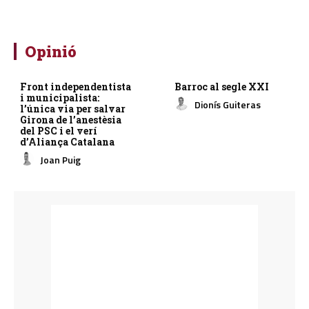
Opinió
Front independentista
Barroc al segle XXI
i municipalista:
Dionís Guiteras
l’única via per salvar
Girona de l’anestèsia
del PSC i el verí
d’Aliança Catalana
Joan Puig