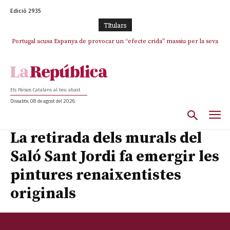
Edició 2935
TItulars
Portugal acusa Espanya de provocar un “efecte crida” massiu per la seva
“manca de regulació” migratòria
Els Països Catalans al teu abast
Dissabte, 08 de agost del 2026
La retirada dels murals del
Saló Sant Jordi fa emergir les
pintures renaixentistes
originals