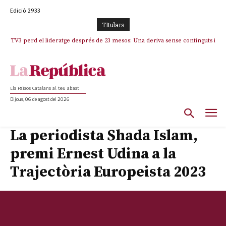
Edició 2933
TItulars
TV3 perd el lideratge després de 23 mesos: Una deriva sense continguts i
en clau espanyola deixa el canal a mans de TVE
Els Països Catalans al teu abast
Dijous, 06 de agost del 2026
La periodista Shada Islam,
premi Ernest Udina a la
Trajectòria Europeista 2023