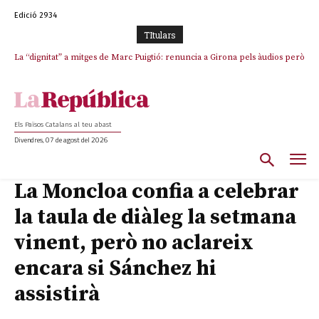
Edició 2934
TItulars
La “dignitat” a mitges de Marc Puigtió: renuncia a Girona pels àudios però
Junts exigeix que Catalunya quedi “fora” del repartiment dels menors
s’aferra als càrrecs remunerats de Sant Julià i el Consell Comarcal
migrants de Ceuta
Els Països Catalans al teu abast
Divendres, 07 de agost del 2026
La Moncloa confia a celebrar
la taula de diàleg la setmana
vinent, però no aclareix
encara si Sánchez hi
assistirà