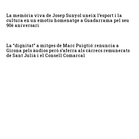
La memòria viva de Josep Sunyol uneix l’esport i la
cultura en un emotiu homenatge a Guadarrama pel seu
90è aniversari
La “dignitat” a mitges de Marc Puigtió: renuncia a
Girona pels àudios però s’aferra als càrrecs remunerats
de Sant Julià i el Consell Comarcal