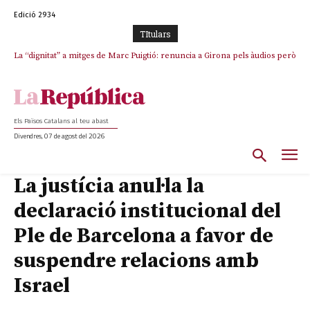
Edició 2934
TItulars
La “dignitat” a mitges de Marc Puigtió: renuncia a Girona pels àudios però
Junts exigeix que Catalunya quedi “fora” del repartiment dels menors
s’aferra als càrrecs remunerats de Sant Julià i el Consell Comarcal
migrants de Ceuta
Els Països Catalans al teu abast
Divendres, 07 de agost del 2026
La justícia anul·la la
declaració institucional del
Ple de Barcelona a favor de
suspendre relacions amb
Israel