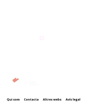
Membre de:
Qui som
Contacta
Altres webs
Avís legal