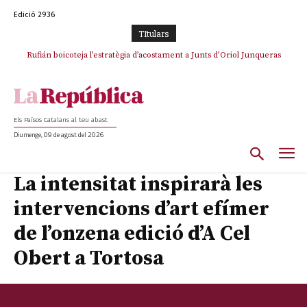
Edició 2936
TItulars
Rufián boicoteja l’estratègia d’acostament a Junts d’Oriol Junqueras
Rufián dinamita la unitat independentista amb un atac frontal al retorn
de Puigdemont
Els Països Catalans al teu abast
Diumenge, 09 de agost del 2026
La intensitat inspirarà les
intervencions d’art efímer
de l’onzena edició d’A Cel
Obert a Tortosa