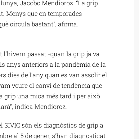
alunya, Jacobo Mendioroz. “La grip
tat. Menys que en temporades
uè circula bastant”, afirma.
ublicitat
 l’hivern passat -quan la grip ja va
ls anys anteriors a la pandèmia de la
rs dies de l’any quan es van assolir el
am veure el canvi de tendència que
la grip una mica més tard i per això
arà”, indica Mendioroz.
el SIVIC són els diagnòstics de grip a
mbre al 5 de gener, s’han diagnosticat