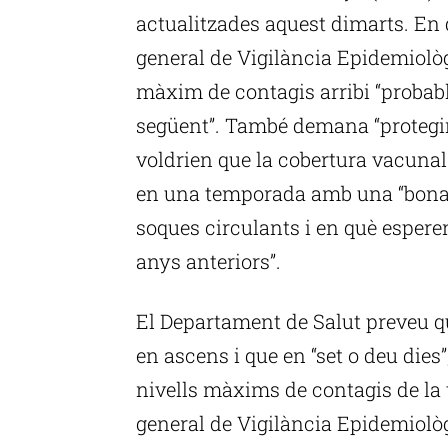
actualitzades aquest dimarts. En 
general de Vigilància Epidemiolò
màxim de contagis arribi “probab
següent”. També demana “protegir
voldrien que la cobertura vacunal
en una temporada amb una “bona c
soques circulants i en què esperen
anys anteriors”.
El Departament de Salut preveu qu
en ascens i que en “set o deu dies
nivells màxims de contagis de la
general de Vigilància Epidemiolò