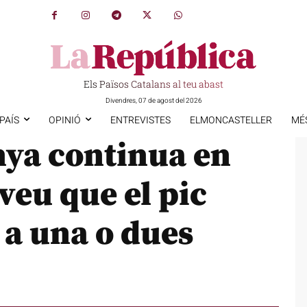
Els Països Catalans al teu abast
Divendres, 07 de agost del 2026
PAÍS
OPINIÓ
ENTREVISTES
ELMONCASTELLER
MÉ
nya continua en
veu que el pic
í a una o dues