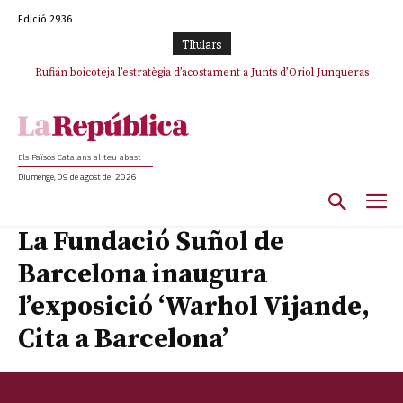
Edició 2936
TItulars
Rufián boicoteja l’estratègia d’acostament a Junts d’Oriol Junqueras
Rufián dinamita la unitat independentista amb un atac frontal al retorn
de Puigdemont
Els Països Catalans al teu abast
Diumenge, 09 de agost del 2026
La Fundació Suñol de
Barcelona inaugura
l’exposició ‘Warhol Vijande,
Cita a Barcelona’