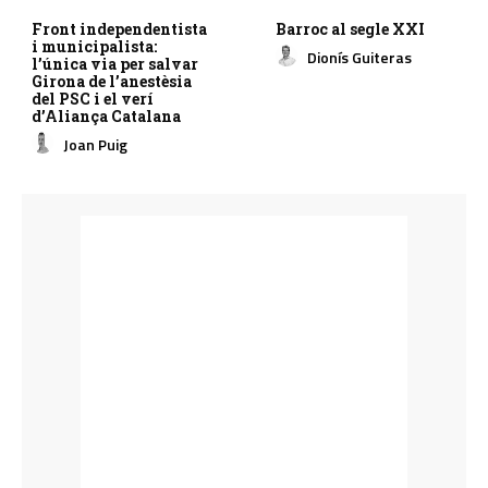
Front independentista
Barroc al segle XXI
i municipalista:
Dionís Guiteras
l’única via per salvar
Girona de l’anestèsia
del PSC i el verí
d’Aliança Catalana
Joan Puig