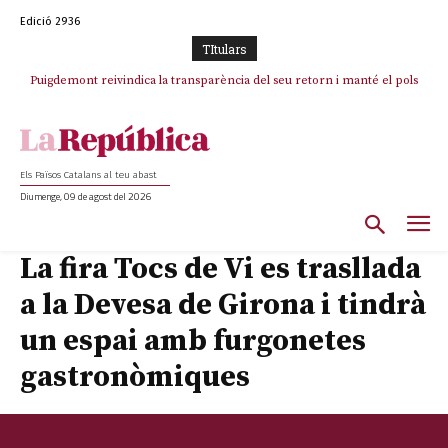
Edició 2936
TItulars
Puigdemont reivindica la transparència del seu retorn i manté el pols
Portugal acusa Espanya de provocar un “efecte crida” massiu per la seva
ferm per la plena llibertat dels encausats
“manca de regulació” migratòria
Els Països Catalans al teu abast
Diumenge, 09 de agost del 2026
La fira Tocs de Vi es trasllada
a la Devesa de Girona i tindrà
un espai amb furgonetes
gastronòmiques