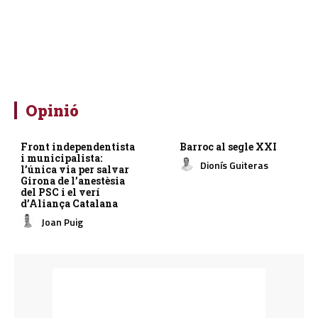
Opinió
Front independentista
Barroc al segle XXI
i municipalista:
Dionís Guiteras
l’única via per salvar
Girona de l’anestèsia
del PSC i el verí
d’Aliança Catalana
Joan Puig