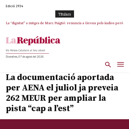
Edició 2934
TItulars
La “dignitat” a mitges de Marc Puigtió: renuncia a Girona pels àudios però
s’aferra als càrrecs remunerats de Sant Julià i el Consell Comarcal
Els Països Catalans al teu abast
Divendres, 07 de agost del 2026
La documentació aportada
per AENA el juliol ja preveia
262 MEUR per ampliar la
pista “cap a l’est”