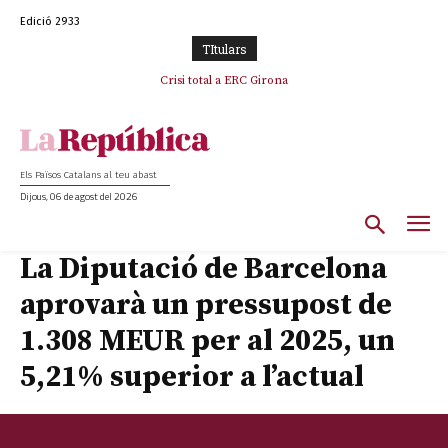
Edició 2933
TItulars
L’abandonament de les seleccions catalanes per part de la UFEC
Crisi total a ERC Girona
espanyolitza l’esport del país
Els Països Catalans al teu abast
Dijous, 06 de agost del 2026
La Diputació de Barcelona
aprovarà un pressupost de
1.308 MEUR per al 2025, un
5,21% superior a l’actual