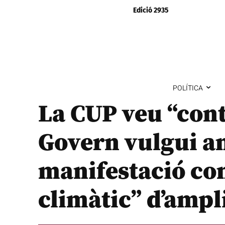
Edició 2935
POLÍTICA
La CUP veu “cont
Govern vulgui an
manifestació con
climàtic” d’ampli