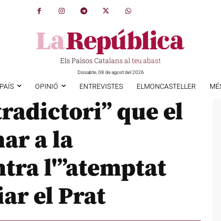
Els Països Catalans al teu abast
Dissabte, 08 de agost del 2026
PAÍS
OPINIÓ
ENTREVISTES
ELMONCASTELLER
MÉ
radictori” que el
ar a la
tra l'”atemptat
ar el Prat