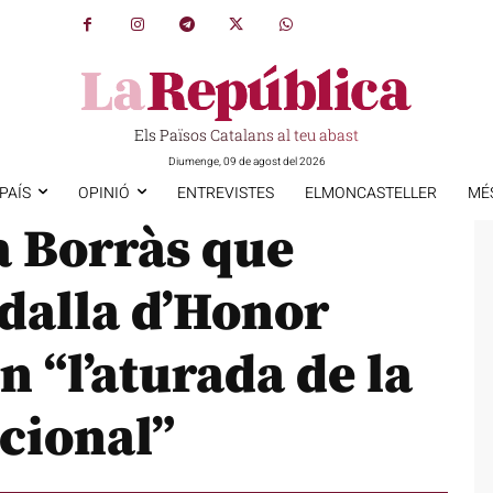
Els Països Catalans al teu abast
Diumenge, 09 de agost del 2026
PAÍS
OPINIÓ
ENTREVISTES
ELMONCASTELLER
MÉ
 Borràs que
dalla d’Honor
n “l’aturada de la
ucional”