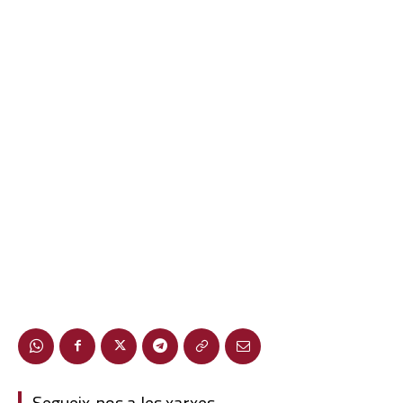
Segueix-nos a les xarxes