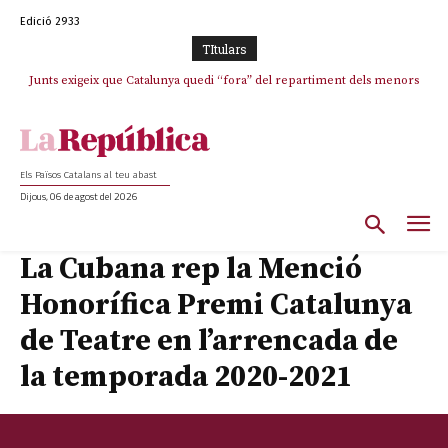
Edició 2933
TItulars
Junts exigeix que Catalunya quedi “fora” del repartiment dels menors
migrants de Ceuta
Els Països Catalans al teu abast
Dijous, 06 de agost del 2026
La Cubana rep la Menció
Honorífica Premi Catalunya
de Teatre en l’arrencada de
la temporada 2020-2021