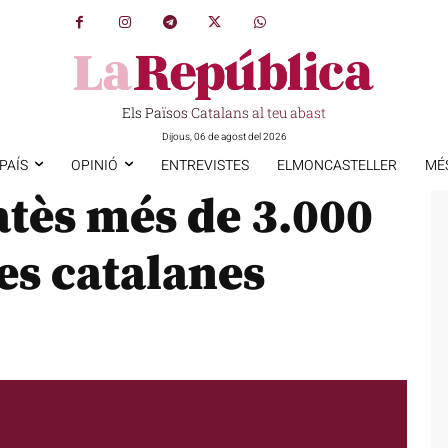
Els Països Catalans al teu abast
Dijous, 06 de agost del 2026
PAÍS
OPINIÓ
ENTREVISTES
ELMONCASTELLER
MÉ
atès més de 3.000
es catalanes