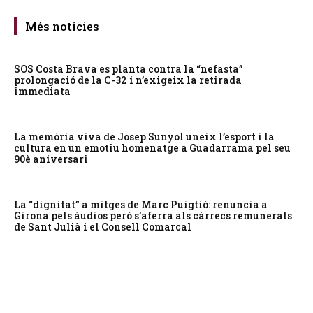
Més notícies
SOS Costa Brava es planta contra la “nefasta”
prolongació de la C-32 i n’exigeix la retirada
immediata
La memòria viva de Josep Sunyol uneix l’esport i la
cultura en un emotiu homenatge a Guadarrama pel seu
90è aniversari
La “dignitat” a mitges de Marc Puigtió: renuncia a
Girona pels àudios però s’aferra als càrrecs remunerats
de Sant Julià i el Consell Comarcal