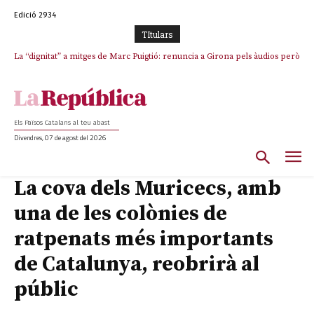
Edició 2934
TItulars
La “dignitat” a mitges de Marc Puigtió: renuncia a Girona pels àudios però
Junts exigeix que Catalunya quedi “fora” del repartiment dels menors
s’aferra als càrrecs remunerats de Sant Julià i el Consell Comarcal
migrants de Ceuta
Els Països Catalans al teu abast
Divendres, 07 de agost del 2026
La cova dels Muricecs, amb
una de les colònies de
ratpenats més importants
de Catalunya, reobrirà al
públic