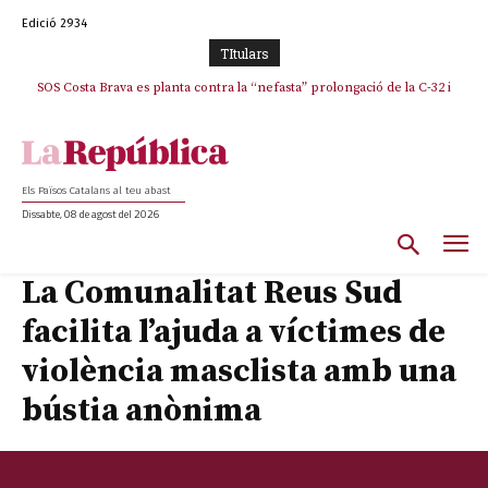
Edició 2934
TItulars
SOS Costa Brava es planta contra la “nefasta” prolongació de la C-32 i
n’exigeix la retirada immediata
Els Països Catalans al teu abast
Dissabte, 08 de agost del 2026
La Comunalitat Reus Sud
facilita l’ajuda a víctimes de
violència masclista amb una
bústia anònima