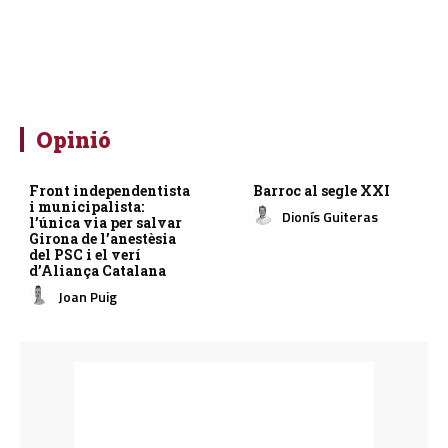
Opinió
Front independentista
Barroc al segle XXI
i municipalista:
Dionís Guiteras
l’única via per salvar
Girona de l’anestèsia
del PSC i el verí
d’Aliança Catalana
Joan Puig