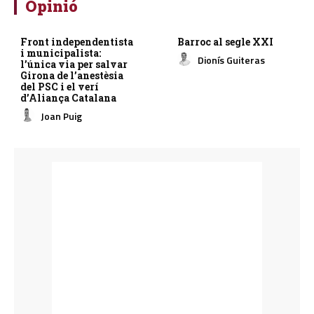
Opinió
Front independentista
Barroc al segle XXI
i municipalista:
Dionís Guiteras
l’única via per salvar
Girona de l’anestèsia
del PSC i el verí
d’Aliança Catalana
Joan Puig