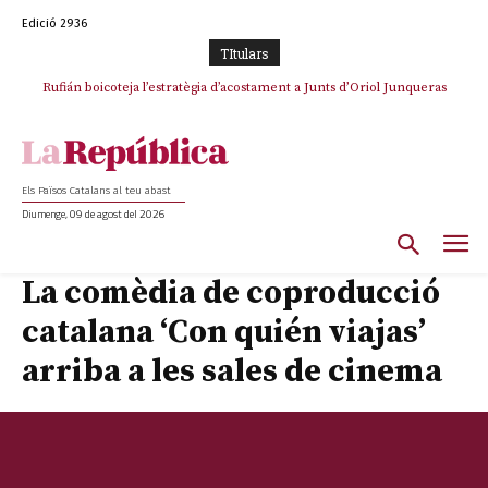
Edició 2936
TItulars
Rufián boicoteja l’estratègia d’acostament a Junts d’Oriol Junqueras
Rufián dinamita la unitat independentista amb un atac frontal al retorn
de Puigdemont
Els Països Catalans al teu abast
Diumenge, 09 de agost del 2026
La comèdia de coproducció
catalana ‘Con quién viajas’
arriba a les sales de cinema