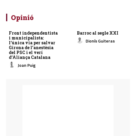
Opinió
Front independentista
Barroc al segle XXI
i municipalista:
Dionís Guiteras
l’única via per salvar
Girona de l’anestèsia
del PSC i el verí
d’Aliança Catalana
Joan Puig