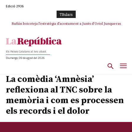
Edició 2936
TItulars
Rufián boicoteja l’estratègia d’acostament a Junts d’Oriol Junqueras
Els Països Catalans al teu abast
Diumenge, 09 de agost del 2026
La comèdia ‘Amnèsia’
reflexiona al TNC sobre la
memòria i com es processen
els records i el dolor