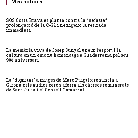
Més notícies
SOS Costa Brava es planta contra la “nefasta”
prolongació de la C-32 i n’exigeix la retirada
immediata
La memòria viva de Josep Sunyol uneix l’esport i la
cultura en un emotiu homenatge a Guadarrama pel seu
90è aniversari
La “dignitat” a mitges de Marc Puigtió: renuncia a
Girona pels àudios però s’aferra als càrrecs remunerats
de Sant Julià i el Consell Comarcal