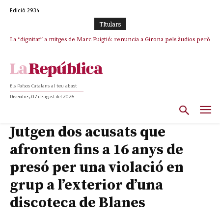
Edició 2934
TItulars
La “dignitat” a mitges de Marc Puigtió: renuncia a Girona pels àudios però
s’aferra als càrrecs remunerats de Sant Julià i el Consell Comarcal
Els Països Catalans al teu abast
Divendres, 07 de agost del 2026
Jutgen dos acusats que
afronten fins a 16 anys de
presó per una violació en
grup a l’exterior d’una
discoteca de Blanes