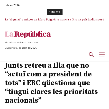
Edició 2934
TItulars
La “dignitat” a mitges de Marc Puigtió: renuncia a Girona pels àudios però
s’aferra als càrrecs remunerats de Sant Julià i el Consell Comarcal
Els Països Catalans al teu abast
Divendres, 07 de agost del 2026
Junts retreu a Illa que no
“actuï com a president de
tots” i ERC qüestiona que
“tingui clares les prioritats
nacionals”