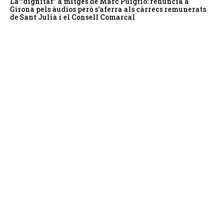
La “dignitat” a mitges de Marc Puigtió: renuncia a
Girona pels àudios però s’aferra als càrrecs remunerats
de Sant Julià i el Consell Comarcal