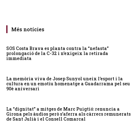
Més notícies
SOS Costa Brava es planta contra la “nefasta”
prolongació de la C-32 i n’exigeix la retirada
immediata
La memòria viva de Josep Sunyol uneix l’esport i la
cultura en un emotiu homenatge a Guadarrama pel seu
90è aniversari
La “dignitat” a mitges de Marc Puigtió: renuncia a
Girona pels àudios però s’aferra als càrrecs remunerats
de Sant Julià i el Consell Comarcal