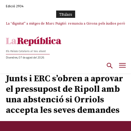
Edició 2934
TItulars
La “dignitat” a mitges de Marc Puigtió: renuncia a Girona pels àudios però
s’aferra als càrrecs remunerats de Sant Julià i el Consell Comarcal
Els Països Catalans al teu abast
Divendres, 07 de agost del 2026
Junts i ERC s’obren a aprovar
el pressupost de Ripoll amb
una abstenció si Orriols
accepta les seves demandes