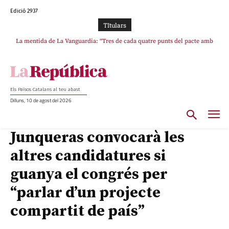
Edició 2937
TItulars
La mentida de La Vanguardia: “Tres de cada quatre punts del pacte amb
ERC s’han complert”
Els Països Catalans al teu abast
Dilluns, 10 de agost del 2026
Junqueras convocarà les
altres candidatures si
guanya el congrés per
“parlar d’un projecte
compartit de país”