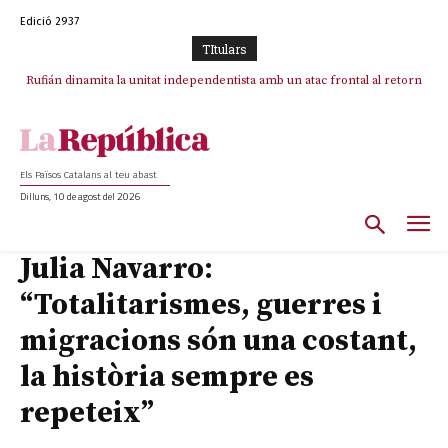
Edició 2937
TItulars
Rufián dinamita la unitat independentista amb un atac frontal al retorn
de Puigdemont
Els Països Catalans al teu abast
Dilluns, 10 de agost del 2026
Julia Navarro:
“Totalitarismes, guerres i
migracions són una costant,
la història sempre es
repeteix”