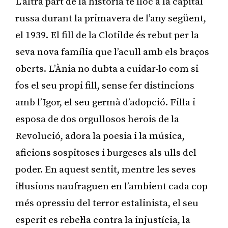
L’altra part de la història té lloc a la capital
russa durant la primavera de l’any següent,
el 1939. El fill de la Clotilde és rebut per la
seva nova família que l’acull amb els braços
oberts. L’Ània no dubta a cuidar-lo com si
fos el seu propi fill, sense fer distincions
amb l’Igor, el seu germà d’adopció. Filla i
esposa de dos orgullosos herois de la
Revolució, adora la poesia i la música,
aficions sospitoses i burgeses als ulls del
poder. En aquest sentit, mentre les seves
il·lusions naufraguen en l’ambient cada cop
més opressiu del terror estalinista, el seu
esperit es rebel·la contra la injustícia, la