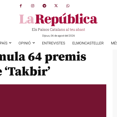
Els Països Catalans al teu abast
Dijous, 06 de agost del 2026
PAÍS
OPINIÓ
ENTREVISTES
ELMONCASTELLER
MÉ
umula 64 premis
 ‘Takbir’