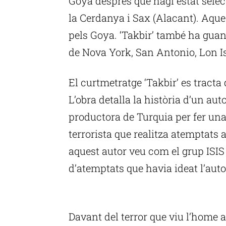
Goya després que hagi estat selecc
la Cerdanya i Sax (Alacant). Aques
pels Goya. ‘Takbir’ també ha guan
de Nova York, San Antonio, Lon Is
El curtmetratge ‘Takbir’ es tracta
L’obra detalla la història d’un aut
productora de Turquia per fer una 
terrorista que realitza atemptats 
aquest autor veu com el grup ISIS
d’atemptats que havia ideat l’auto
P
Davant del terror que viu l’home a