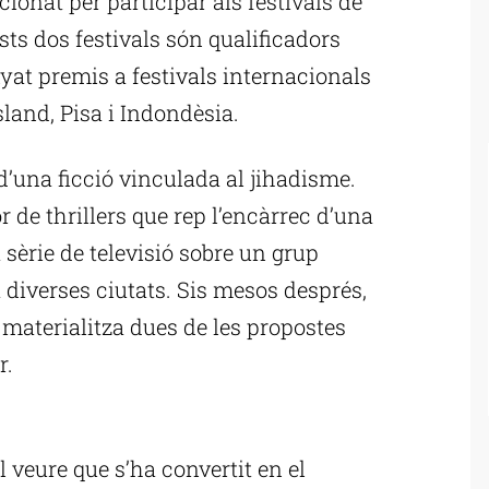
ionat per participar als festivals de
ts dos festivals són qualificadors
yat premis a festivals internacionals
land, Pisa i Indondèsia.
 d’una ficció vinculada al jihadisme.
or de thrillers que rep l’encàrrec d’una
sèrie de televisió sobre un grup
a diverses ciutats. Sis mesos després,
 materialitza dues de les propostes
r.
ublicitat
l veure que s’ha convertit en el