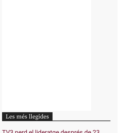
Les més llegides
TV3 perd el lideratge després de 23