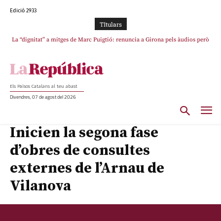
Edició 2933
TItulars
La “dignitat” a mitges de Marc Puigtió: renuncia a Girona pels àudios però
s’aferra als càrrecs remunerats de Sant Julià i el Consell Comarcal
Els Països Catalans al teu abast
Divendres, 07 de agost del 2026
Inicien la segona fase
d’obres de consultes
externes de l’Arnau de
Vilanova