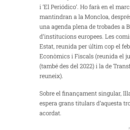
i ‘El Periódico’. Ho farà en el mar
mantindran a la Moncloa, després
una agenda plena de trobades a 
d’institucions europees. Les comis
Estat, reunida per últim cop el fe
Econòmics i Fiscals (reunida el jul
(també des del 2022) i la de Trans
reuneix).
Sobre el finançament singular, Ill
espera grans titulars d’aquesta tro
acordat.
P