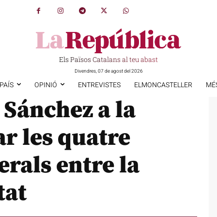
Els Països Catalans al teu abast
Divendres, 07 de agost del 2026
PAÍS
OPINIÓ
ENTREVISTES
ELMONCASTELLER
MÉ
 Sánchez a la
r les quatre
erals entre la
tat