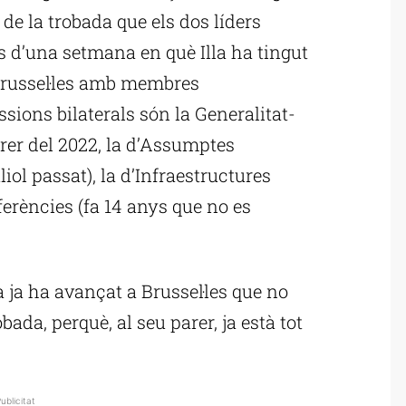
c de la trobada que els dos líders
 d’una setmana en què Illa ha tingut
Brussel·les amb membres
sions bilaterals són la Generalitat-
brer del 2022, la d’Assumptes
iol passat), la d’Infraestructures
ferències (fa 14 anys que no es
a ja ha avançat a Brussel·les que no
bada, perquè, al seu parer, ja està tot
ublicitat