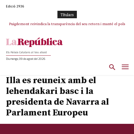
Edició 2936
TItulars
Puigdemont reivindica la transparència del seu retorn i manté el pols
ferm per la plena llibertat dels encausats
Els Països Catalans al teu abast
Diumenge, 09 de agost del 2026
Illa es reuneix amb el
lehendakari basc i la
presidenta de Navarra al
Parlament Europeu