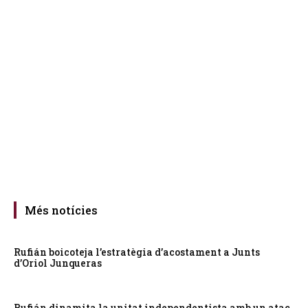
Més notícies
Rufián boicoteja l’estratègia d’acostament a Junts
d’Oriol Junqueras
Rufián dinamita la unitat independentista amb un atac