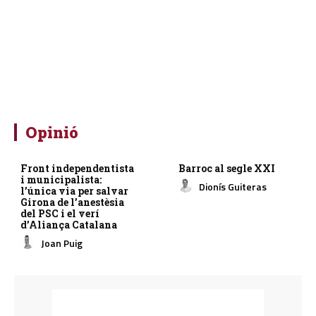
Opinió
Front independentista
Barroc al segle XXI
i municipalista:
Dionís Guiteras
l’única via per salvar
Girona de l’anestèsia
del PSC i el verí
d’Aliança Catalana
Joan Puig