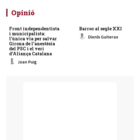
Opinió
Front independentista
Barroc al segle XXI
i municipalista:
Dionís Guiteras
l’única via per salvar
Girona de l’anestèsia
del PSC i el verí
d’Aliança Catalana
Joan Puig