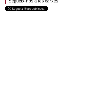
Segueix-nos a les xarxes