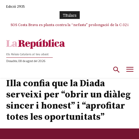
Edició 2935
TItulars
SOS Costa Brava es planta contra la “nefasta” prolongació de la C-32 i
La memòria viva de Josep Sunyol uneix l’esport i la cultura en un emotiu
homenatge a Guadarrama pel seu 90è aniversari
n’exigeix la retirada immediata
Els Països Catalans al teu abast
Dissabte, 08 de agost del 2026
Illa confia que la Diada
serveixi per “obrir un diàleg
sincer i honest” i “aprofitar
totes les oportunitats”